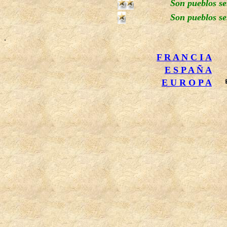
Son pueblos sen
Son pueblos se
.
F R A N C I A
E S P A Ñ A
E U R O P A