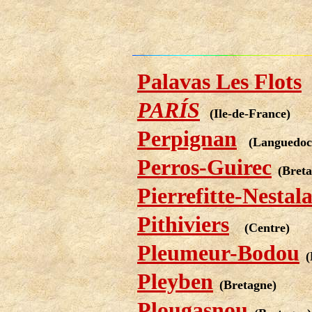
Palavas Les Flots
PARÍS
(
Ile-de-France
)
Perpignan
(Languedoc
Perros-Guirec
(Bret
Pierrefitte-Nestala
Pithiviers
(Centre)
Pleumeur-Bodou
(
Pleyben
(Bretagne)
Plougasnou