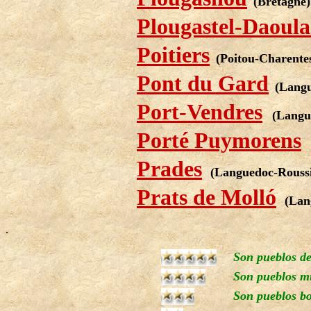
(Bretagne)
Plougastel-Daoula
Poitiers
(
Poitou-Charente
Pont du Gard
(Langu
Port-Vendres
(Langue
Porté Puymorens
Prades
(Languedoc-Roussi
Prats de Molló
(Lan
.
Son pueblos de
Son pueblos mu
Son pueblos bo