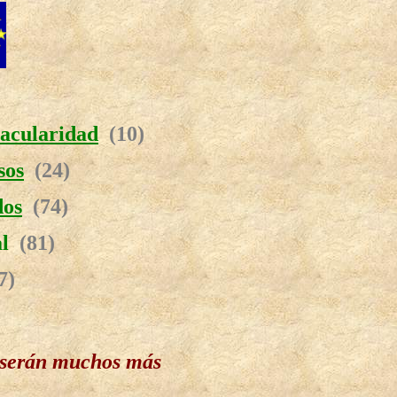
tacularidad
(10)
sos
(24)
dos
(74)
ial
(81)
7)
 serán muchos más