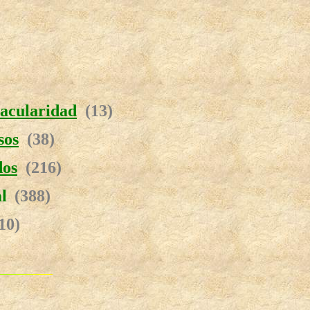
tacularidad
(13)
sos
(38)
dos
(216)
al
(388)
10)