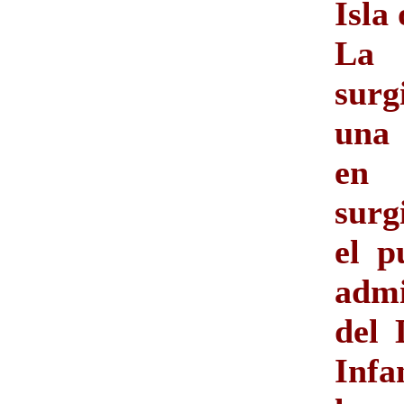
Isla 
La 
su
una 
en
surg
el p
admi
del 
Infa