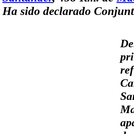
Ha sido declarado Conjunto
De
pr
re
Ca
Sa
M
a