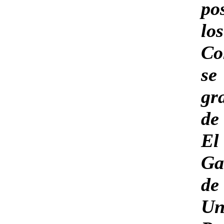
po
lo
Co
s
gr
de
El
Ga
de
Un