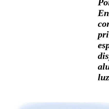
Pon
E
co
pr
e
d
al
luz