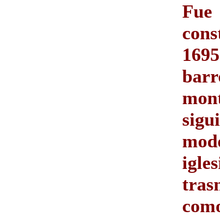
Fue
cons
1695
barr
mont
sig
mo
igles
tras
com