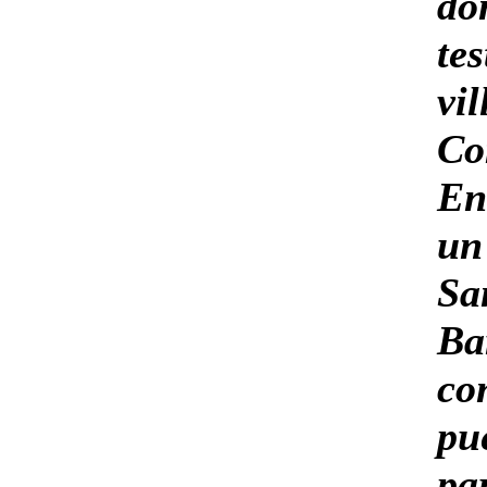
do
te
v
Co
En
un
Sa
B
co
pu
pa