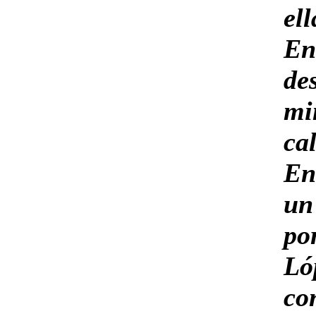
el
E
de
m
ca
En
un
po
Ló
co