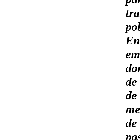
t
po
E
em
do
de
de
me
de
pa