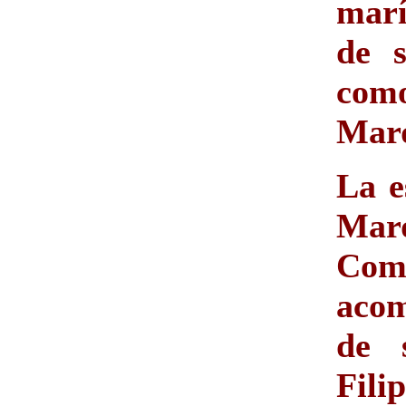
marí
de s
com
Marq
La e
Mar
Co
acom
de 
Fil