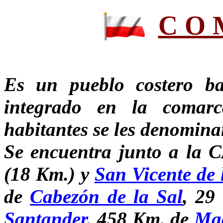
C O M
Es un pueblo costero b
integrado en la comar
habitantes se les denomin
Se encuentra junto a la 
(18 Km.) y
San Vicente de
de
Cabezón de la Sal
, 29
Santander
, 458 Km. de
Ma