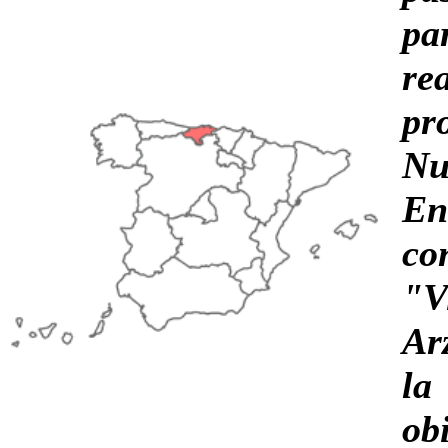
p
re
pr
Nu
E
co
"V
Ar
la
ob