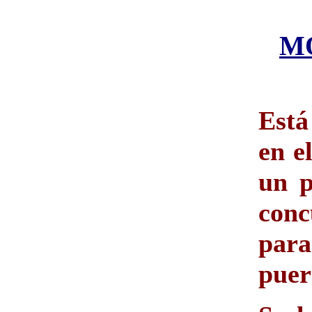
M
Está
en e
un p
conc
para
puer