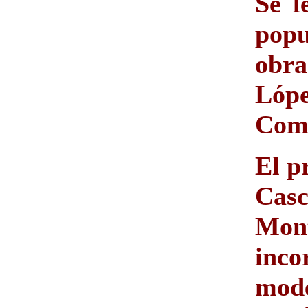
Se l
popu
obra
Lóp
Comi
El p
Cas
Mon
inc
mod