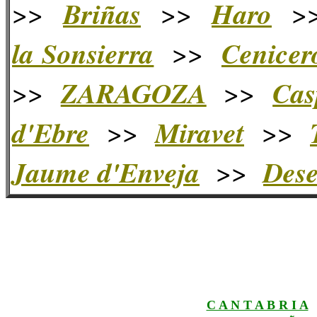
Briñas
Haro
>>
>>
>
la Sonsierra
Cenicer
>>
ZARAGOZA
Cas
>>
>>
d'Ebre
Miravet
>>
>>
Jaume d'Enveja
Dese
>>
C A N T A B R I A